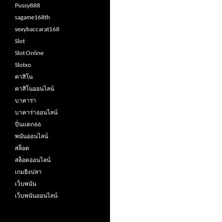
Pussy888
sagame168th
sexybaccarat168
Slot
Slot Online
Slotxo
คาสิโน
คาสิโนออนไลน์
บาคาร่า
บาคาร่าออนไลน์
ปั่นแตก66
พนันออนไลน์
สล็อต
สล็อตออนไลน์
เกมยิงปลา
เว็บพนัน
เว็บพนันออนไลน์