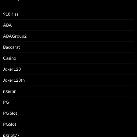
918Kiss
ABA
ABAGroup2
Baccarat
Casino
Joker123
Joker123th
ngernn
PG
PG Slot
PGSlot
pgslot77