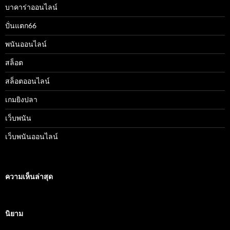
บาคาร่าออนไลน์
ปั่นแตก66
พนันออนไลน์
สล็อต
สล็อตออนไลน์
เกมยิงปลา
เว็บพนัน
เว็บพนันออนไลน์
ความเห็นล่าสุด
นิยาม