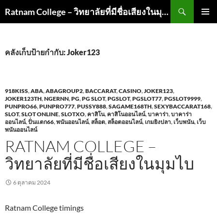
ค้นหา
Ratnam College – วิทยาลัยที่มีชื่อเสียงในมุมไบ
ข้าม
เมนูหลัก
ไป
ยัง
เนื้อหา
คลังเก็บป้ายกำกับ: Joker123
918KISS
,
ABA
,
ABAGROUP2
,
BACCARAT
,
CASINO
,
JOKER123
,
JOKER123TH
,
NGERNN
,
PG
,
PG SLOT
,
PGSLOT
,
PGSLOT77
,
PGSLOT9999
,
PUNPRO66
,
PUNPRO777
,
PUSSY888
,
SAGAME168TH
,
SEXYBACCARAT168
,
SLOT
,
SLOT ONLINE
,
SLOTXO
,
คาสิโน
,
คาสิโนออนไลน์
,
บาคาร่า
,
บาคาร่า
ออนไลน์
,
ปั่นแตก66
,
พนันออนไลน์
,
สล็อต
,
สล็อตออนไลน์
,
เกมยิงปลา
,
เว็บพนัน
,
เว็บ
พนันออนไลน์
RATNAM COLLEGE –
วิทยาลัยที่มีชื่อเสียงในมุมไบ
6 ตุลาคม 2024
Ratnam College timings